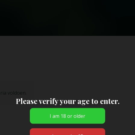
ria voldoen.
Please verify your age to enter.