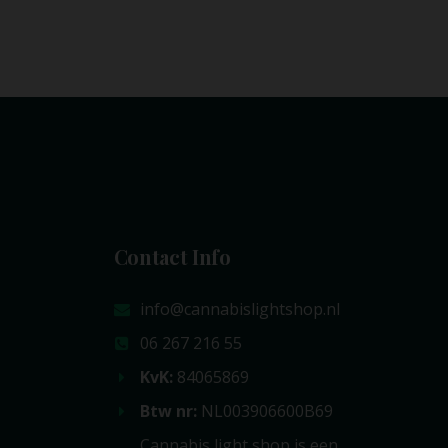
Contact Info
info@cannabislightshop.nl
06 267 216 55
KvK:
84065869
Btw nr:
NL003906600B69
Cannabis light shop is een