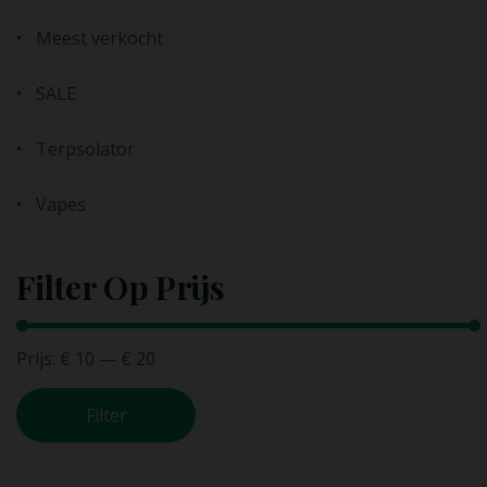
Meest verkocht
SALE
Terpsolator
Vapes
Filter Op Prijs
Prijs:
€ 10
—
€ 20
Filter
Min. prijs
Max. prijs