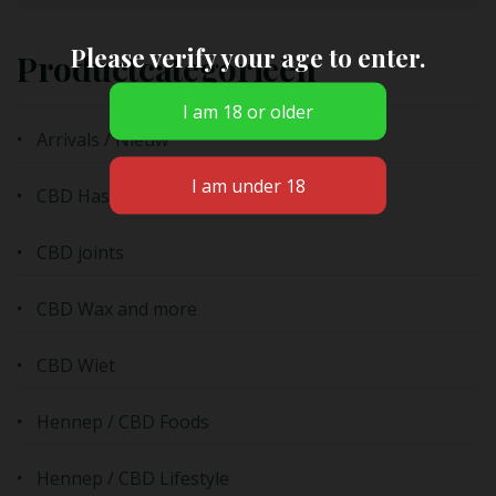
Please verify your age to enter.
Productcategorieën
Arrivals / Nieuw
CBD Hasj
CBD joints
CBD Wax and more
CBD Wiet
Hennep / CBD Foods
Hennep / CBD Lifestyle