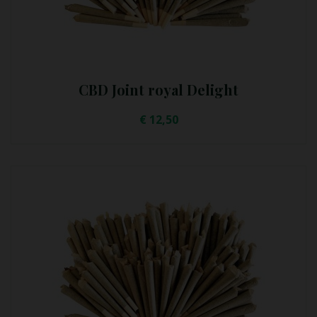
CBD Joint royal Delight
€
12,50
Lees Meer