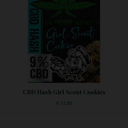
CBD Solid Pineapple
CBD:
10%, 3,8%
€
7,50
–
€
9,95