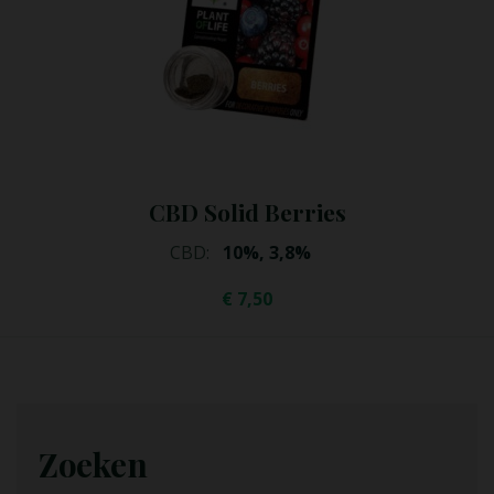
CBD Hash Jamica Dream
€
12,95
€
9,95
Zoeken