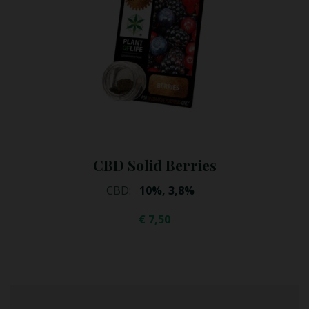
CBD Solid Kiwi
CBD:
10%, 3,8%
€
7,50
–
€
9,95