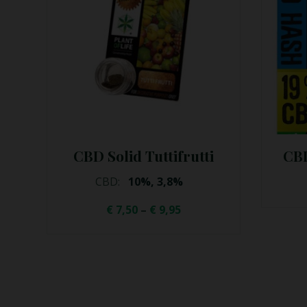
i
CBD Hash Gypsy Haze
C
€
14,95
€
9,95