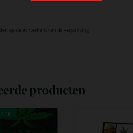
oïden op de achterkant van de verpakking
eerde producten
Opties
Opties
Selecteren
Selecteren