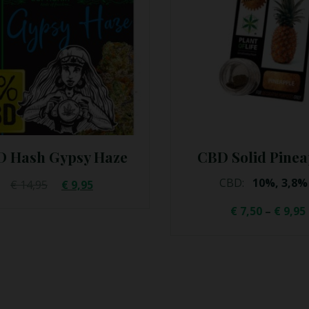
BD Solid Pineapple
CBD Solid Chok
CBD:
10%, 3,8%
CBD:
10%, 3,8
€
7,50
–
€
9,95
€
7,50
–
€
9,9