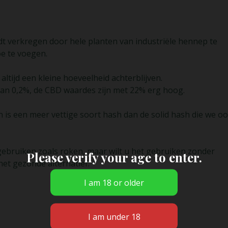
rdt verkregen door hele planten van industriële hennep te
e te voegen.
altijd een kleine hoeveelheid achterblijven.
 van 0,2%, de CBD waardes zijn met 22% erg hoog.
 is een meer vettige soort hash dan de solid hash die we o
gebruiken zoals roken, maar wilt u het gebruiken zonder
Please verify your age to enter.
het gezonde alternatief.