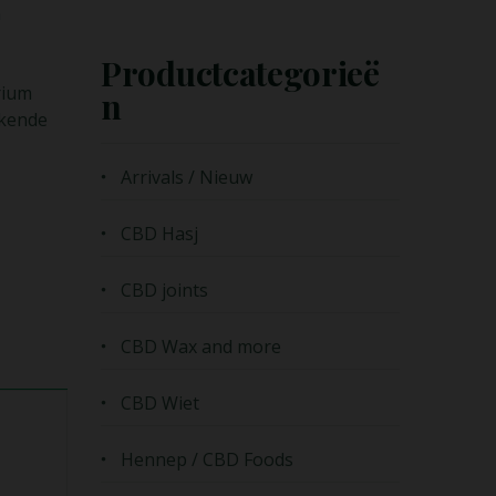
n
Productcategorieë
rium
N
ekende
Arrivals / Nieuw
CBD Hasj
CBD joints
CBD Wax and more
CBD Wiet
Hennep / CBD Foods