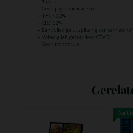
– 1 gram
– Geen psychoactieve stof
– THC <0,2%
– CBD 22%
– Een volledige uitsplitsing van cannabin
– Volledig lab getest door CTAEX
– Geen narcoticum
Gerelat
Lees Meer
Aanbieding!