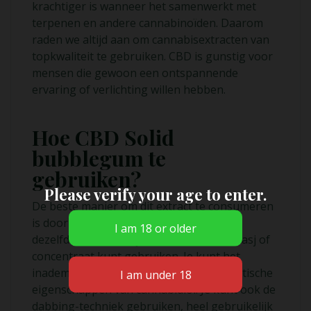
krachtiger is wanneer het samenwerkt met
terpenen en andere cannabinoïden. Daarom
raden we altijd aan om cannabisextracten van
topkwaliteit te gebruiken. CBD is gunstig voor
mensen die gewoon een ontspannende
ervaring of verlichting willen hebben.
Hoe CBD Solid
bubblegum te
gebruiken?
Please verify your age to enter.
De beste manier om dit extract te consumeren
is door een verdamper te gebruiken op
dezelfde manier die je met elke andere hasj of
concentraat kunt gebruiken. Je kunt het
inademen en genieten van alle therapeutische
eigenschappen van cannabidiol. Je kunt ook de
dabbing-techniek gebruiken, heel gebruikelijk