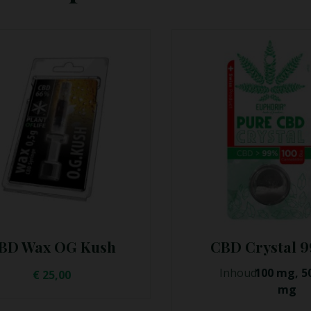
CBD Crystal 99%
CBD Wax Mango
Inhoud
100 mg, 500
€
25,00
mg