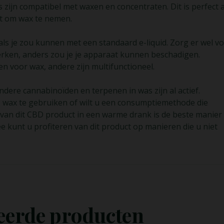
ijn compatibel met waxen en concentraten. Dit is perfect a
lt om wax te nemen.
oals je zou kunnen met een standaard e-liquid. Zorg er wel v
werken, anders zou je je apparaat kunnen beschadigen.
n voor wax, andere zijn multifunctioneel.
dere cannabinoïden en terpenen in was zijn al actief.
e wax te gebruiken of wilt u een consumptiemethode die
van dit CBD product in een warme drank is de beste manier
kunt u profiteren van dit product op manieren die u niet
eerde producten
Opties
Lees Meer
Selecteren