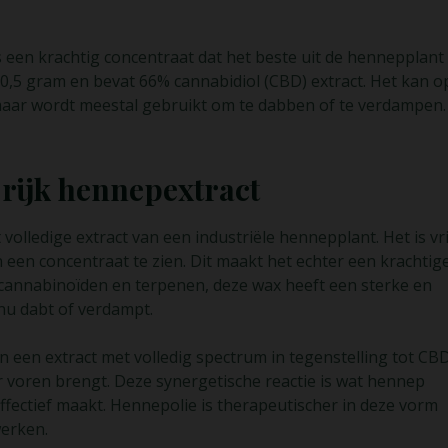
een krachtig concentraat dat het beste uit de hennepplant
 0,5 gram en bevat 66% cannabidiol (CBD) extract. Het kan o
ar wordt meestal gebruikt om te dabben of te verdampen.
rijk hennepextract
olledige extract van een industriële hennepplant. Het is vri
een concentraat te zien. Dit maakt het echter een krachtig
 cannabinoïden en terpenen, deze wax heeft een sterke en
t nu dabt of verdampt.
 een extract met volledig spectrum in tegenstelling tot CB
ar voren brengt. Deze synergetische reactie is wat hennep
fectief maakt. Hennepolie is therapeutischer in deze vorm
erken.