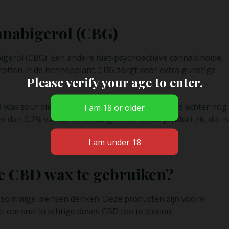
nnabigerol (CBG)
gerol (CBG). Een andere niet-psychoactieve cannabinoïde,
roffen in de hennepplant. CBG zorgt voor extra gunstige
Please verify your age to enter.
ax sour diesel een beetje THC bevatten. Dit is echter nog
dan 0,2% van de verbinding in het totale product zit, dat is
ke CBD wax te gebruiken?
an sommige mensen denken. Deze producten zijn vooral
 om snel krachtige doses CBD toe te dienen.