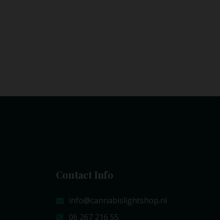
€
12,50
–
€
39,95
Contact Info
info@cannabislightshop.nl
06 267 216 55