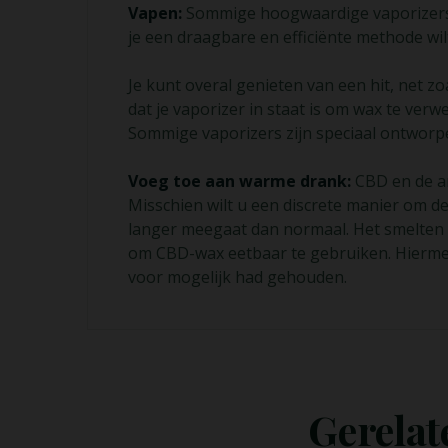
Vapen:
Sommige hoogwaardige vaporizers z
je een draagbare en efficiënte methode wi
Je kunt overal genieten van een hit, net z
dat je vaporizer in staat is om wax te ver
Sommige vaporizers zijn speciaal ontworpe
Voeg toe aan warme drank:
CBD en de an
Misschien wilt u een discrete manier om d
langer meegaat dan normaal. Het smelten 
om CBD-wax eetbaar te gebruiken. Hiermee 
voor mogelijk had gehouden.
Gerelat
Lees Meer