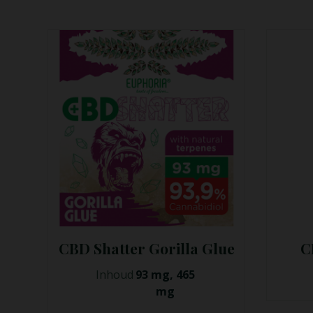
lue
CBD Wax OG Kush
€
25,00