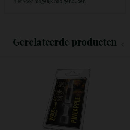
niet voor mogelijk had gehouden.
Opties Selecteren
Gerelateerde producten