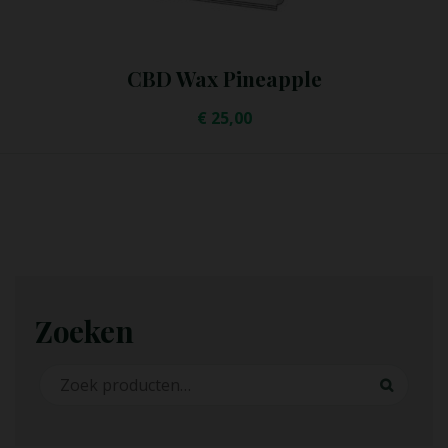
CBD Shatter Pineapple Express
Inhoud
93 mg, 465
mg
€
12,50
–
€
39,95
Zoeken
Zoeken naar:
Zoeken