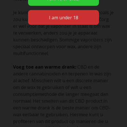
Je kunt overal genieten van een hit, net zoals je
zou kunnen met een standaard e-liquid. Zorg
er wel voor dat je vaporizer in staat is om wax
te verwerken, anders zou je je apparaat
kunnen beschadigen. Sommige vaporizers zijn
speciaal ontworpen voor wax, andere zijn
multifunctioneel.
Voeg toe aan warme drank:
CBD en de
andere cannabinoïden en terpenen in was zijn
al actief. Misschien wilt u een discrete manier
om de wax te gebruiken of wilt u een
consumptiemethode die langer meegaat dan
normaal. Het smelten van dit CBD product in
een warme drank is de beste manier om CBD-
wax eetbaar te gebruiken. Hiermee kunt u
profiteren van dit product op manieren die u