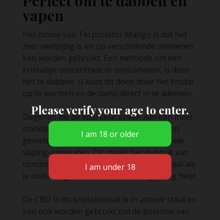
Perfect om te dabben en
vapen
Het mooie van Terpsolator Mango is dat het
zeer veelzijdig is en op verschillende manieren
kan worden gebruikt. Een methode om een
kristallijn concentraat te consumeren, is door
het te dabben. U kunt dit doen door het kristal
op te warmen en de damp direct in te ademen.
Please verify your age to enter.
Degenen die de voorkeur geven aan een meer
standaard manier van verdampen, kunnen
genieten van dit concentraat in compatibele
vaping-apparaten. Dit maakt het gebruik van
concentraten ook veel draagbaarder, ideaal als
je onderweg sterke CBD-verlichting nodig hebt.
De CBD in dit kristalisolaat is in actieve staat en
kan ook worden gebruikt om de potentie van