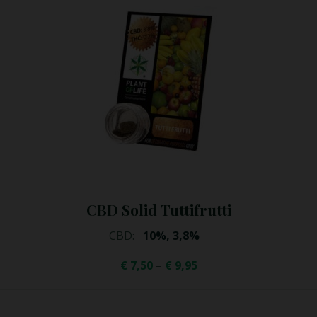
CBD Hash Gypsy Haze
€
14,95
€
9,95