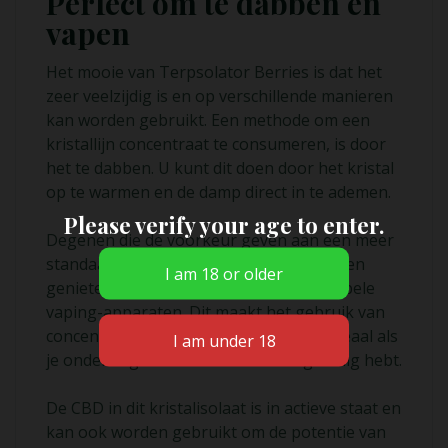
Perfect om te dabben en
vapen
Het mooie van Terpsolator Berries is dat het
zeer veelzijdig is en op verschillende manieren
kan worden gebruikt. Een methode om een
kristallijn concentraat te consumeren, is door
het te dabben. U kunt dit doen door het kristal
op te warmen en de damp direct in te ademen.
Please verify your age to enter.
Degenen die de voorkeur geven aan een meer
standaard manier van verdampen, kunnen
genieten van dit concentraat in compatibele
vaping-apparaten. Dit maakt het gebruik van
concentraten ook veel draagbaarder, ideaal als
je onderweg sterke CBD-verlichting nodig hebt.
De CBD in dit kristalisolaat is in actieve staat en
kan ook worden gebruikt om de potentie van